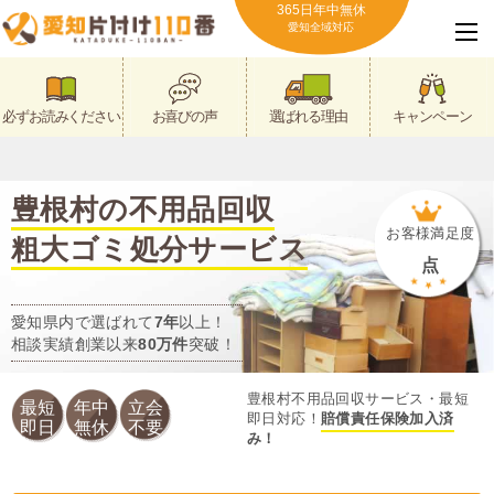
365日年中無休
愛知全域対応
必ずお読みください
お喜びの声
選ばれる理由
キャンペーン
豊根村の不用品回収
お客様満足度
粗大ゴミ処分サービス
点
愛知県内で選ばれて
7年
以上！
相談実績創業以来
80万件
突破！
豊根村不用品回収サービス・最短
最短
年中
立会
即日対応！
賠償責任保険加入済
即日
無休
不要
み！