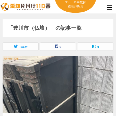
365日年中無休
愛知全域対応
「豊川市（仏壇）」の記事一覧
Tweet
0
0