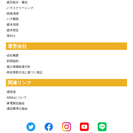
-庭石処分・撤去
-ハウスクリーニング
-特殊清掃
-ハチ駆除
-庭木伐採
-庭木剪定
-草刈り
運営会社
-会社概要
-利用規約
-個人情報保護方針
-特定商取引法に基づく表記
関連リンク
-環境省
-SDGsについて
-家電製品協会
-遺品整理士協会