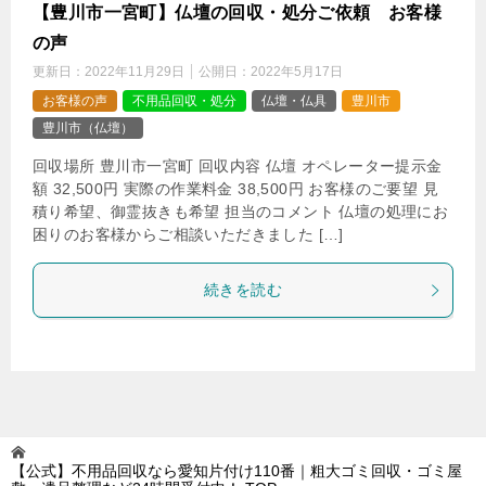
【豊川市一宮町】仏壇の回収・処分ご依頼 お客様
の声
更新日：
2022年11月29日
公開日：
2022年5月17日
お客様の声
不用品回収・処分
仏壇・仏具
豊川市
豊川市（仏壇）
回収場所 豊川市一宮町 回収内容 仏壇 オペレーター提示金
額 32,500円 実際の作業料金 38,500円 お客様のご要望 見
積り希望、御霊抜きも希望 担当のコメント 仏壇の処理にお
困りのお客様からご相談いただきました […]
続きを読む
【公式】不用品回収なら愛知片付け110番｜粗大ゴミ回収・ゴミ屋