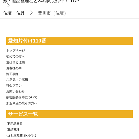
敷・遺品整理など24時間受付中！
TOP
仏壇・仏具
豊川市（仏壇）
愛知片付け110番
トップページ
初めての方へ
選ばれる理由
お客様の声
施工事例
ご意見・ご感想
料金プラン
お問い合わせ
損害賠償保障について
加盟希望の業者の方へ
サービス一覧
-不用品回収
-遺品整理
-ゴミ屋敷整理･片付け