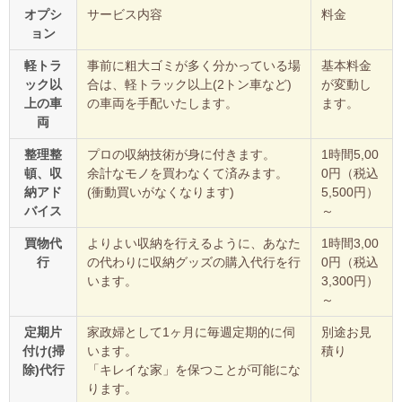
オプシ
サービス内容
料金
ョン
軽トラ
事前に粗大ゴミが多く分かっている場
基本料金
ック以
合は、軽トラック以上(2トン車など)
が変動し
上の車
の車両を手配いたします。
ます。
両
整理整
プロの収納技術が身に付きます。
1時間5,00
頓、収
余計なモノを買わなくて済みます。
0円（税込
納アド
(衝動買いがなくなります)
5,500円）
バイス
～
買物代
よりよい収納を行えるように、あなた
1時間3,00
行
の代わりに収納グッズの購入代行を行
0円（税込
います。
3,300円）
～
定期片
家政婦として1ヶ月に毎週定期的に伺
別途お見
付け(掃
います。
積り
除)代行
「キレイな家」を保つことが可能にな
ります。