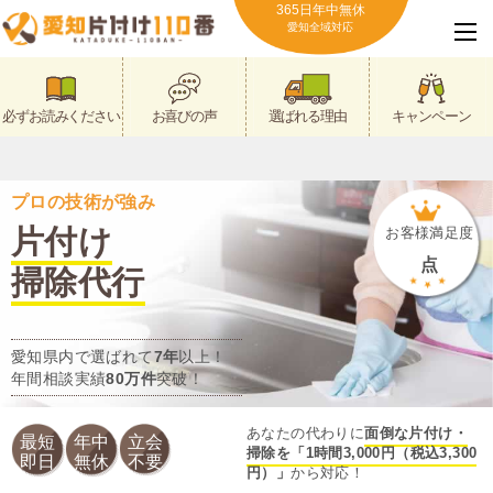
365日年中無休
愛知全域対応
必ずお読みください
お喜びの声
選ばれる理由
キャンペーン
プロの技術が強み
片付け
お客様満足度
点
掃除代行
愛知県内で選ばれて
7年
以上！
年間相談実績
80万件
突破！
あなたの代わりに
面倒な片付け・
最短
年中
立会
掃除を「1時間3,000円（税込3,300
即日
無休
不要
円）」
から対応！