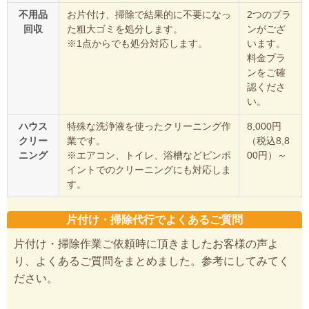
不用品
お片付け、掃除で結果的に不要になっ
2つのプラ
回収
た粗大ゴミを処分します。
ンがござ
※1点からでも処分対応します。
います。
料金プラ
ンをご確
認くださ
い。
ハウス
特殊な洗浄液を使ったクリーニング作
8,000円
クリー
業です。
（税込8,8
ニング
※エアコン、トイレ、浴槽などピンポ
00円）～
イントでのクリーニングにも対応しま
す。
片付け・掃除代行でよくあるご質問
片付け・掃除作業ご依頼時に頂きましたお客様の声よ
り、よくあるご質問をまとめました。参考にしてみてく
ださい。