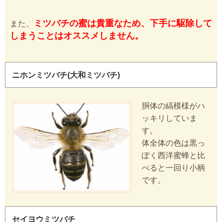
ミツバチの蜜は貴重なため、下手に駆除して
また、
しまうことはオススメしません。
ニホンミツバチ(大和ミツバチ)
胴体の縞模様がハ
ッキリしていま
す。
体全体の色は黒っ
ぽく西洋蜜蜂と比
べると一回り小柄
です。
セイヨウミツバチ