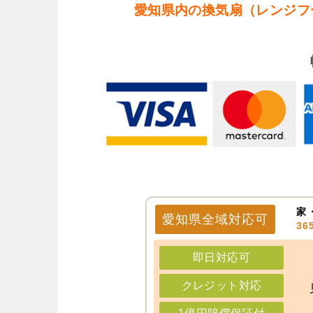
愛知県内の換気扇（レンジフ
家
愛知県
全域
対応可
3
即日対応可
クレジット対応