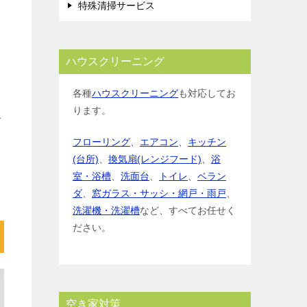
特殊清掃サービス
ハウスクリーニング
各種
ハウスクリーニング
も対応してお
ります。
金
フローリング
、
エアコン
、
キッチン
(台所)
、
換気扇(レンジフード)
、
浴
室・浴槽
、
洗面台
、
トイレ
、
ベラン
ダ
、
窓ガラス・サッシ・網戸・雨戸
、
洗濯機・洗濯槽
など、すべてお任せく
ださい。
空き家対策