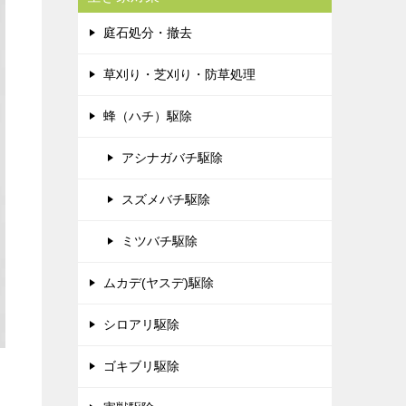
庭石処分・撤去
草刈り・芝刈り・防草処理
蜂（ハチ）駆除
アシナガバチ駆除
スズメバチ駆除
ミツバチ駆除
ムカデ(ヤスデ)駆除
シロアリ駆除
ゴキブリ駆除