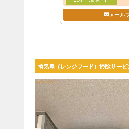
1億円賠償保証付
メール
換気扇（レンジフード）掃除サービ