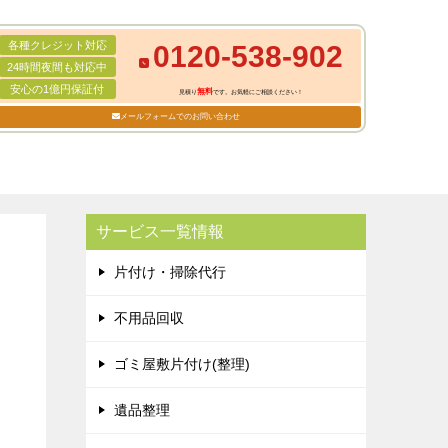
各種クレジット対応
0120-538-902
24時間夜間も対応中
安心の1億円保証付
無料
見積り
です。お気軽にご相談ください！
メールフォームでのお問い合わせ
サービス一覧情報
片付け・掃除代行
不用品回収
ゴミ屋敷片付け(整理)
遺品整理