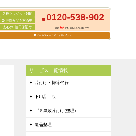
各種クレジット対応
0120-538-902
24時間夜間も対応中
安心の1億円保証付
無料
見積り
です。お気軽にご相談ください！
メールフォームでのお問い合わせ
サービス一覧情報
片付け・掃除代行
不用品回収
ゴミ屋敷片付け(整理)
遺品整理