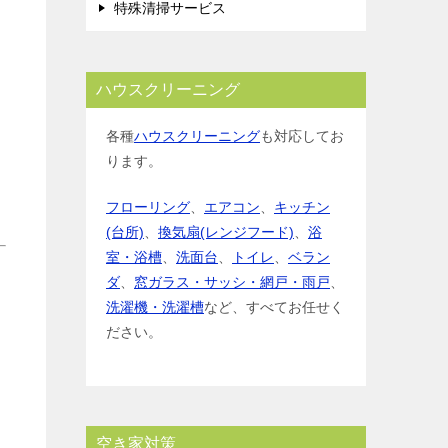
特殊清掃サービス
ハウスクリーニング
各種
ハウスクリーニング
も対応してお
ります。
フローリング
、
エアコン
、
キッチン
(台所)
、
換気扇(レンジフード)
、
浴
室・浴槽
、
洗面台
、
トイレ
、
ベラン
ダ
、
窓ガラス・サッシ・網戸・雨戸
、
洗濯機・洗濯槽
など、すべてお任せく
ださい。
空き家対策