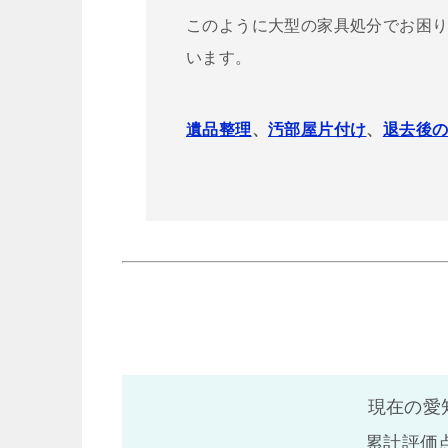
このように大型の家具処分でお困り
います。
遺品整理
、
汚部屋片付け
、
退去後
現在の愛
累計評価