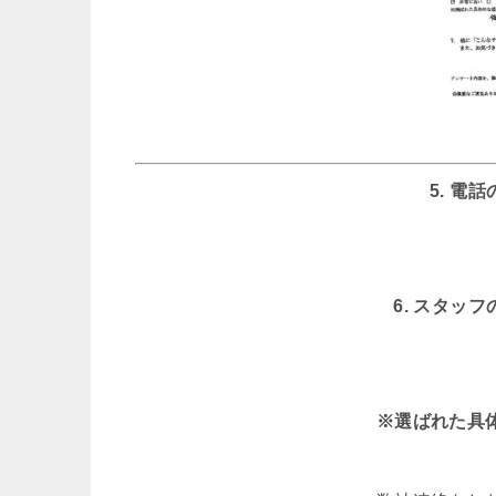
5. 電
6. スタッ
※選ばれた具