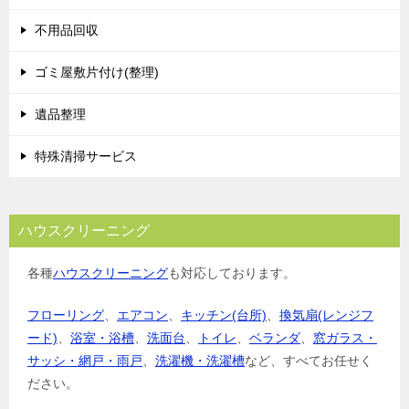
シ
不用品回収
ョ
ゴミ屋敷片付け(整理)
ン
遺品整理
特殊清掃サービス
ハウスクリーニング
各種
ハウスクリーニング
も対応しております。
フローリング
、
エアコン
、
キッチン(台所)
、
換気扇(レンジフ
ード)
、
浴室・浴槽
、
洗面台
、
トイレ
、
ベランダ
、
窓ガラス・
サッシ・網戸・雨戸
、
洗濯機・洗濯槽
など、すべてお任せく
ださい。