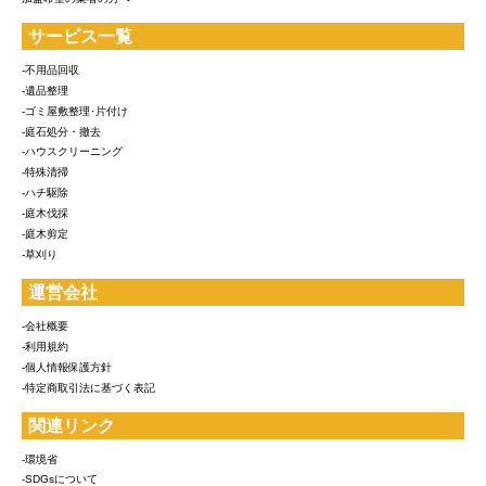
サービス一覧
-不用品回収
-遺品整理
-ゴミ屋敷整理･片付け
-庭石処分・撤去
-ハウスクリーニング
-特殊清掃
-ハチ駆除
-庭木伐採
-庭木剪定
-草刈り
運営会社
-会社概要
-利用規約
-個人情報保護方針
-特定商取引法に基づく表記
関連リンク
-環境省
-SDGsについて