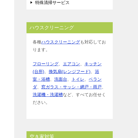
特殊清掃サービス
ハウスクリーニング
各種
ハウスクリーニング
も対応してお
ります。
フローリング
、
エアコン
、
キッチン
(台所)
、
換気扇(レンジフード)
、
浴
室・浴槽
、
洗面台
、
トイレ
、
ベラン
ダ
、
窓ガラス・サッシ・網戸・雨戸
、
洗濯機・洗濯槽
など、すべてお任せく
ださい。
空き家対策