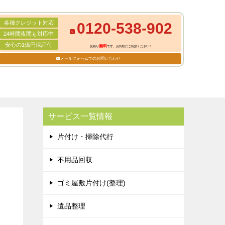
各種クレジット対応
0120-538-902
24時間夜間も対応中
安心の1億円保証付
無料
見積り
です。お気軽にご相談ください！
メールフォームでのお問い合わせ
サービス一覧情報
片付け・掃除代行
不用品回収
ゴミ屋敷片付け(整理)
遺品整理