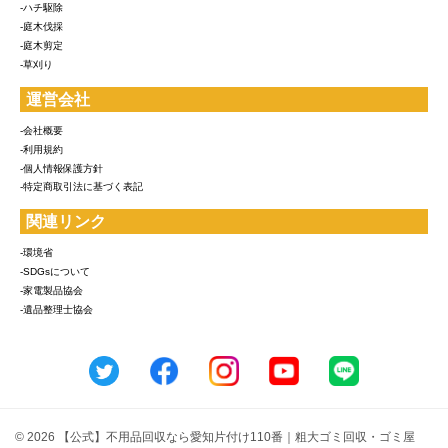
-ハチ駆除
-庭木伐採
-庭木剪定
-草刈り
運営会社
-会社概要
-利用規約
-個人情報保護方針
-特定商取引法に基づく表記
関連リンク
-環境省
-SDGsについて
-家電製品協会
-遺品整理士協会
© 2026 【公式】不用品回収なら愛知片付け110番｜粗大ゴミ回収・ゴミ屋