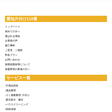
愛知片付け110番
トップページ
初めての方へ
選ばれる理由
お客様の声
施工事例
ご意見・ご感想
料金プラン
お問い合わせ
損害賠償保障について
加盟希望の業者の方へ
サービス一覧
-不用品回収
-遺品整理
-ゴミ屋敷整理･片付け
-庭石処分・撤去
-ハウスクリーニング
-特殊清掃