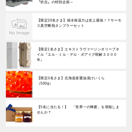
〝祈念〟の特別企画～
【限定20名さま】保冷保温力は史上最強！？サーモ
ス真空断熱タンブラーセット
【限定1名さま】エキストラヴァージンオリーブオ
イル『エル・ミル・デル・ポアイグ樹齢３０００
年』
【限定3名さま】北海道産醤油漬けいくら
（500g）
【5名に当たる！】 「世界一の蜂蜜」を堪能しま
せんか？