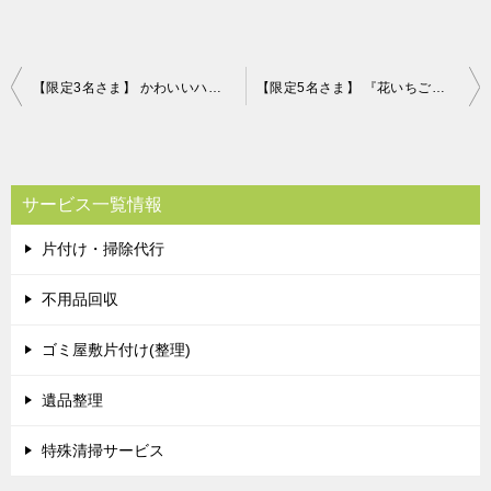
投
【限定3名さま】 かわいいハート型の米沢牛赤身モモステーキ（A4・A5等級） 片付け110番プレゼントキャンペーン！！
【限定5名さま】 『花いちごのバラエティアイス（博多あまおう）』 片付け110番プレゼントキャンペーン！！
稿
ナ
ビ
サービス一覧情報
ゲ
片付け・掃除代行
ー
シ
不用品回収
ョ
ゴミ屋敷片付け(整理)
ン
遺品整理
特殊清掃サービス