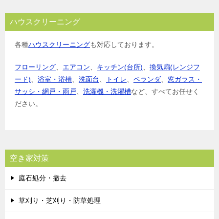
ハウスクリーニング
各種
ハウスクリーニング
も対応しております。
フローリング
、
エアコン
、
キッチン(台所)
、
換気扇(レンジフ
ード)
、
浴室・浴槽
、
洗面台
、
トイレ
、
ベランダ
、
窓ガラス・
サッシ・網戸・雨戸
、
洗濯機・洗濯槽
など、すべてお任せく
ださい。
空き家対策
庭石処分・撤去
草刈り・芝刈り・防草処理