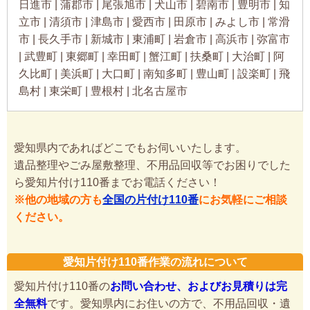
日進市 | 蒲郡市 | 尾張旭市 | 犬山市 | 碧南市 | 豊明市 | 知
立市 | 清須市 | 津島市 | 愛西市 | 田原市 | みよし市 | 常滑
市 | 長久手市 | 新城市 | 東浦町 | 岩倉市 | 高浜市 | 弥富市
| 武豊町 | 東郷町 | 幸田町 | 蟹江町 | 扶桑町 | 大治町 | 阿
久比町 | 美浜町 | 大口町 | 南知多町 | 豊山町 | 設楽町 | 飛
島村 | 東栄町 | 豊根村 | 北名古屋市
愛知県内であればどこでもお伺いいたします。
遺品整理やごみ屋敷整理、不用品回収等でお困りでした
ら愛知片付け110番までお電話ください！
※他の地域の方も
全国の片付け110番
にお気軽にご相談
ください。
愛知片付け110番作業の流れについて
愛知片付け110番の
お問い合わせ、およびお見積りは完
全無料
です。愛知県内にお住いの方で、不用品回収・遺