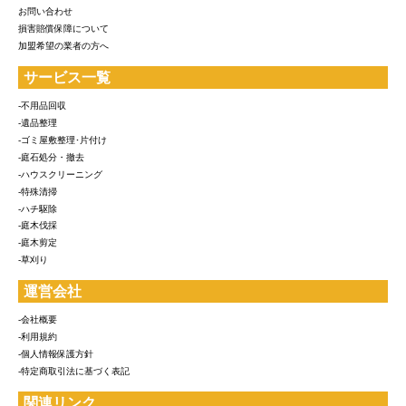
お問い合わせ
損害賠償保障について
加盟希望の業者の方へ
サービス一覧
-不用品回収
-遺品整理
-ゴミ屋敷整理･片付け
-庭石処分・撤去
-ハウスクリーニング
-特殊清掃
-ハチ駆除
-庭木伐採
-庭木剪定
-草刈り
運営会社
-会社概要
-利用規約
-個人情報保護方針
-特定商取引法に基づく表記
関連リンク