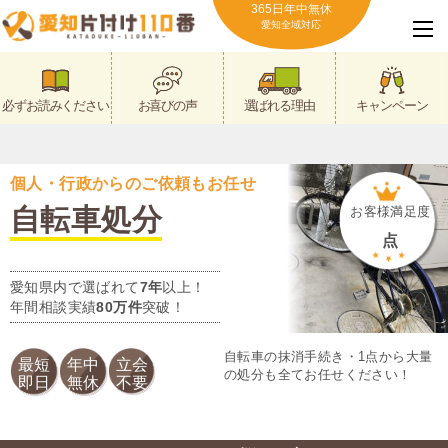
365日年中無休
愛知全域対応
必ずお読みください
お喜びの声
選ばれる理由
キャンペーン
個人・行政からのご依頼もお任せ
自転車処分
お客様満足度
点
愛知県内で選ばれて
7年
以上！
年間相談実績
80万件
突破！
自転車の抹消手続き・1点から大量
最短
年中
立会
の処分も全てお任せください！
即日
無休
不要