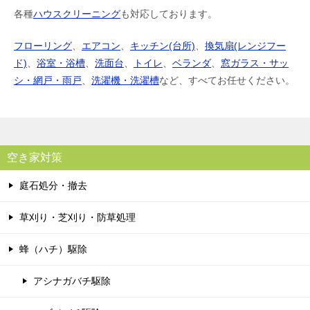
各種
ハウスクリーニング
も対応しております。
フローリング
、
エアコン
、
キッチン(台所)
、
換気扇(レンジフー
ド)
、
浴室・浴槽
、
洗面台
、
トイレ
、
ベランダ
、
窓ガラス・サッ
シ・網戸・雨戸
、
洗濯機・洗濯槽
など、すべてお任せください。
空き家対策
庭石処分・撤去
草刈り・芝刈り・防草処理
蜂（ハチ）駆除
アシナガバチ駆除