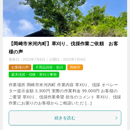
【岡崎市米河内町】草刈り、伐採作業ご依頼 お客
様の声
更新日：
2023年7月6日
公開日：
2023年7月4日
お客様の声
不用品回収・処分
岡崎市
庭木伐採・伐根・草刈り事例
作業場所 岡崎市米河内町 作業内容 草刈り、伐採 オペレー
ター提示金額 3,300円 実際の作業料金 99,000円 お客様の
ご要望 草刈り、伐採作業希望 担当のコメント 草刈り、伐採
作業にお困りのお客様からご相談いただ […]
続きを読む