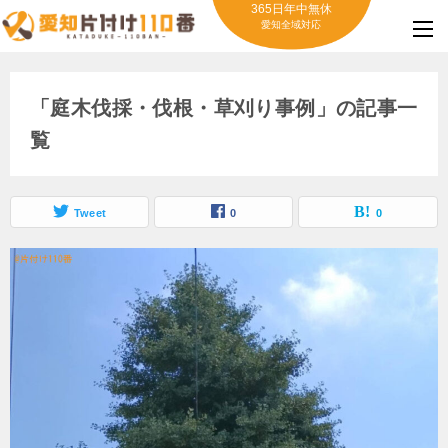
365日年中無休
愛知全域対応
「庭木伐採・伐根・草刈り事例」の記事一
覧
Tweet
0
0