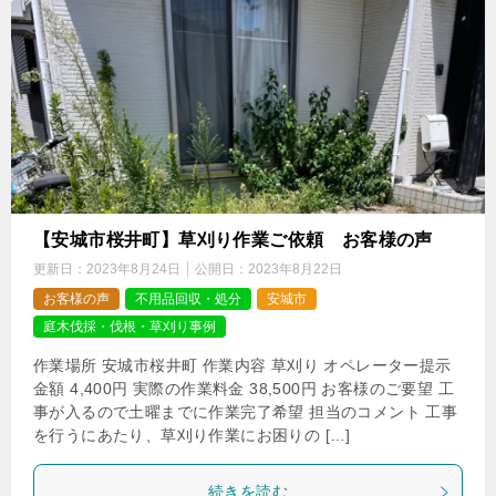
【安城市桜井町】草刈り作業ご依頼 お客様の声
更新日：
2023年8月24日
公開日：
2023年8月22日
お客様の声
不用品回収・処分
安城市
庭木伐採・伐根・草刈り事例
作業場所 安城市桜井町 作業内容 草刈り オペレーター提示
金額 4,400円 実際の作業料金 38,500円 お客様のご要望 工
事が入るので土曜までに作業完了希望 担当のコメント 工事
を行うにあたり、草刈り作業にお困りの […]
続きを読む