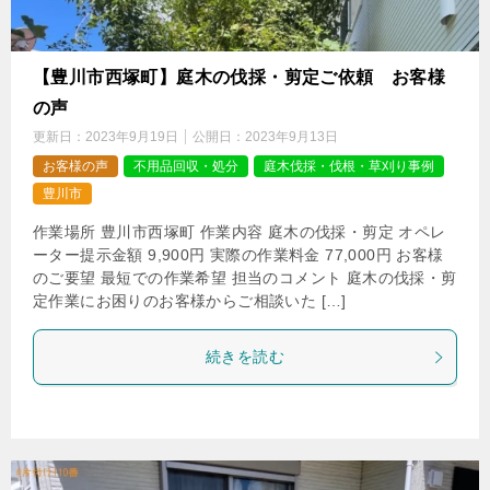
【豊川市西塚町】庭木の伐採・剪定ご依頼 お客様
の声
更新日：
2023年9月19日
公開日：
2023年9月13日
お客様の声
不用品回収・処分
庭木伐採・伐根・草刈り事例
豊川市
作業場所 豊川市西塚町 作業内容 庭木の伐採・剪定 オペレ
ーター提示金額 9,900円 実際の作業料金 77,000円 お客様
のご要望 最短での作業希望 担当のコメント 庭木の伐採・剪
定作業にお困りのお客様からご相談いた […]
続きを読む