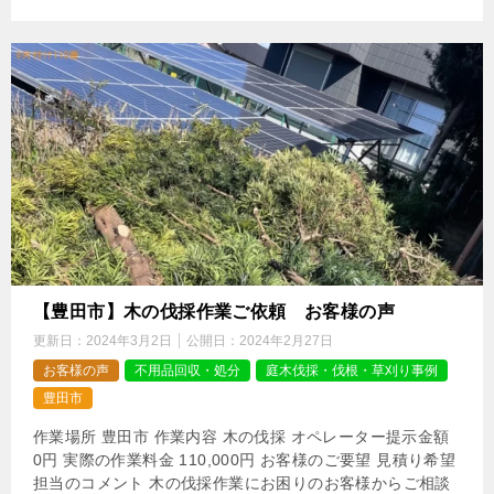
【豊田市】木の伐採作業ご依頼 お客様の声
更新日：
2024年3月2日
公開日：
2024年2月27日
お客様の声
不用品回収・処分
庭木伐採・伐根・草刈り事例
豊田市
作業場所 豊田市 作業内容 木の伐採 オペレーター提示金額
0円 実際の作業料金 110,000円 お客様のご要望 見積り希望
担当のコメント 木の伐採作業にお困りのお客様からご相談