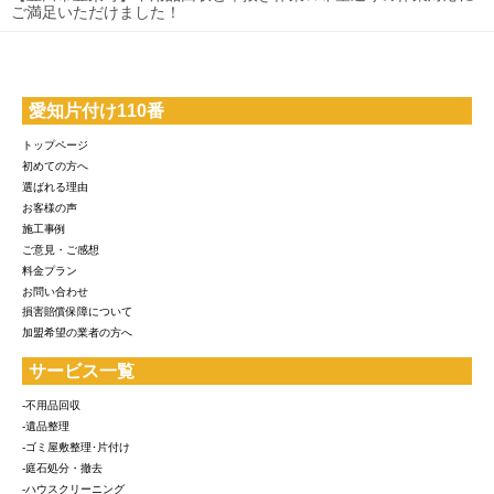
ご満足いただけました！
愛知片付け110番
トップページ
初めての方へ
選ばれる理由
お客様の声
施工事例
ご意見・ご感想
料金プラン
お問い合わせ
損害賠償保障について
加盟希望の業者の方へ
サービス一覧
-不用品回収
-遺品整理
-ゴミ屋敷整理･片付け
-庭石処分・撤去
-ハウスクリーニング