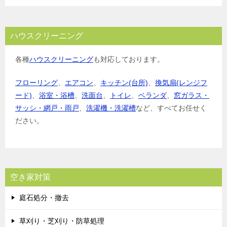
ハウスクリーニング
各種
ハウスクリーニング
も対応しております。
フローリング
、
エアコン
、
キッチン(台所)
、
換気扇(レンジフ
ード)
、
浴室・浴槽
、
洗面台
、
トイレ
、
ベランダ
、
窓ガラス・
サッシ・網戸・雨戸
、
洗濯機・洗濯槽
など、すべてお任せく
ださい。
空き家対策
庭石処分・撤去
草刈り・芝刈り・防草処理