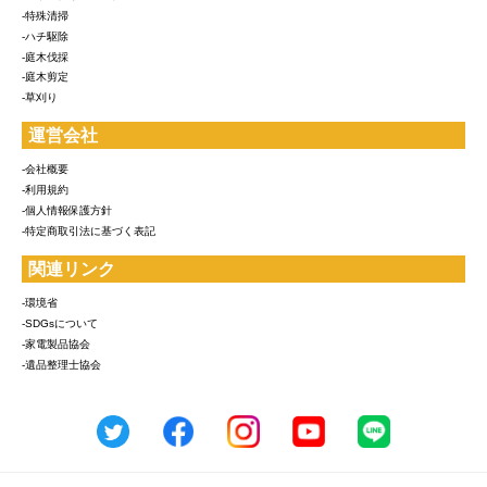
-特殊清掃
-ハチ駆除
-庭木伐採
-庭木剪定
-草刈り
運営会社
-会社概要
-利用規約
-個人情報保護方針
-特定商取引法に基づく表記
関連リンク
-環境省
-SDGsについて
-家電製品協会
-遺品整理士協会