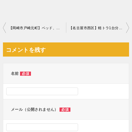
投
【岡崎市戸崎元町】ベッド、ソファの回収☆退去日までに回収してもらえて助かったとお喜びいただけました！
【名古屋市西区】軽トラ1台分の不用品の回収・処分 お客様の声
稿
ナ
コメントを残す
ビ
ゲ
ー
名前
必須
シ
ョ
ン
メール（公開されません）
必須