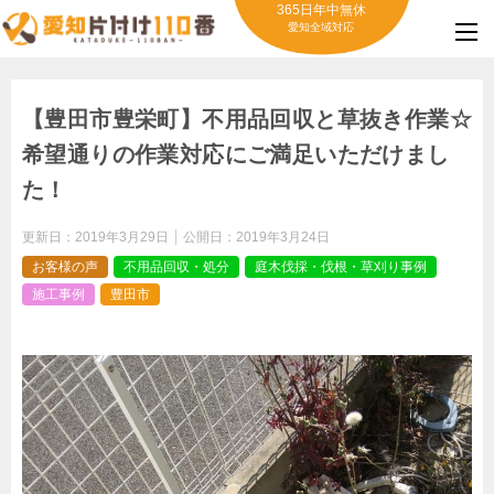
365日年中無休
愛知全域対応
【豊田市豊栄町】不用品回収と草抜き作業☆
希望通りの作業対応にご満足いただけまし
た！
更新日：
2019年3月29日
公開日：
2019年3月24日
お客様の声
不用品回収・処分
庭木伐採・伐根・草刈り事例
施工事例
豊田市