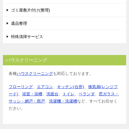
ゴミ屋敷片付け(整理)
遺品整理
特殊清掃サービス
ハウスクリーニング
各種
ハウスクリーニング
も対応しております。
フローリング
、
エアコン
、
キッチン(台所)
、
換気扇(レンジフ
ード)
、
浴室・浴槽
、
洗面台
、
トイレ
、
ベランダ
、
窓ガラス・
サッシ・網戸・雨戸
、
洗濯機・洗濯槽
など、すべてお任せく
ださい。