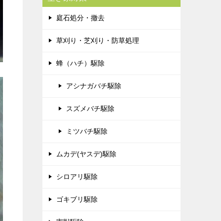
庭石処分・撤去
草刈り・芝刈り・防草処理
蜂（ハチ）駆除
アシナガバチ駆除
スズメバチ駆除
ミツバチ駆除
ムカデ(ヤスデ)駆除
シロアリ駆除
ゴキブリ駆除