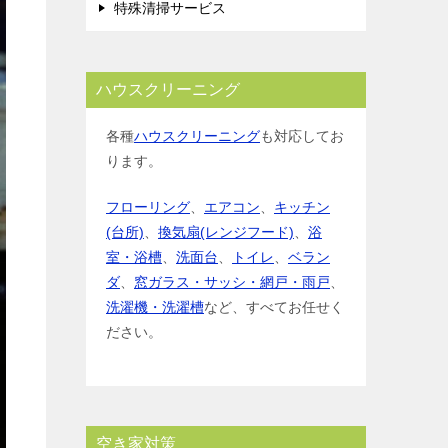
特殊清掃サービス
ハウスクリーニング
各種
ハウスクリーニング
も対応してお
ります。
フローリング
、
エアコン
、
キッチン
(台所)
、
換気扇(レンジフード)
、
浴
室・浴槽
、
洗面台
、
トイレ
、
ベラン
ダ
、
窓ガラス・サッシ・網戸・雨戸
、
洗濯機・洗濯槽
など、すべてお任せく
ださい。
空き家対策