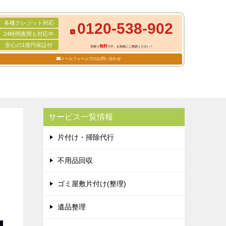
各種クレジット対応
0120-538-902
24時間夜間も対応中
安心の1億円保証付
無料
見積り
です。お気軽にご相談ください！
メールフォームでのお問い合わせ
サービス一覧情報
片付け・掃除代行
不用品回収
ゴミ屋敷片付け(整理)
遺品整理