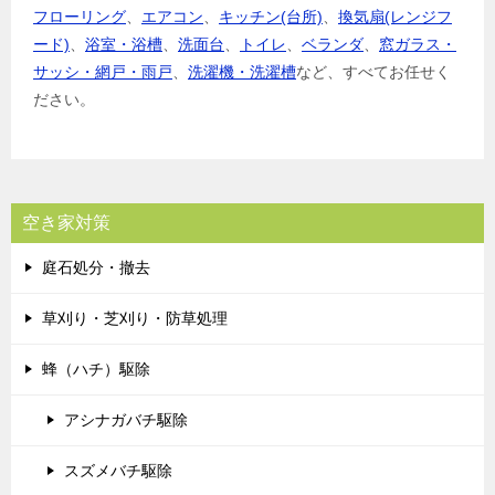
フローリング
、
エアコン
、
キッチン(台所)
、
換気扇(レンジフ
ード)
、
浴室・浴槽
、
洗面台
、
トイレ
、
ベランダ
、
窓ガラス・
サッシ・網戸・雨戸
、
洗濯機・洗濯槽
など、すべてお任せく
ださい。
空き家対策
庭石処分・撤去
草刈り・芝刈り・防草処理
蜂（ハチ）駆除
アシナガバチ駆除
スズメバチ駆除