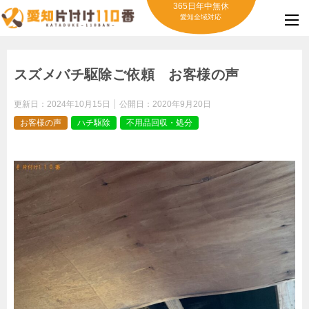
365日年中無休
愛知全域対応
スズメバチ駆除ご依頼 お客様の声
更新日：
2024年10月15日
公開日：
2020年9月20日
お客様の声
ハチ駆除
不用品回収・処分