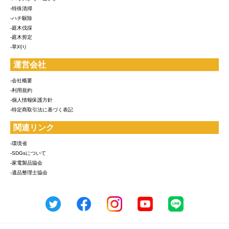
-特殊清掃
-ハチ駆除
-庭木伐採
-庭木剪定
-草刈り
運営会社
-会社概要
-利用規約
-個人情報保護方針
-特定商取引法に基づく表記
関連リンク
-環境省
-SDGsについて
-家電製品協会
-遺品整理士協会