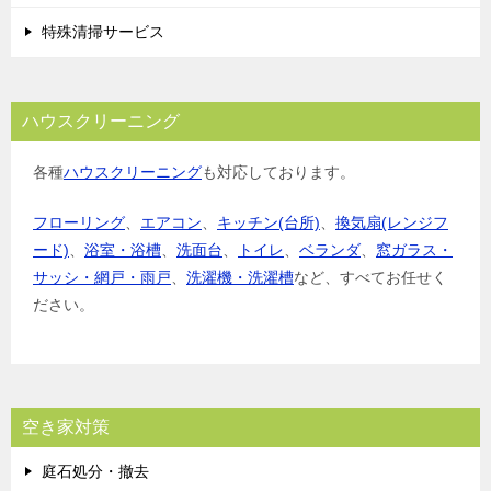
特殊清掃サービス
ハウスクリーニング
各種
ハウスクリーニング
も対応しております。
フローリング
、
エアコン
、
キッチン(台所)
、
換気扇(レンジフ
ード)
、
浴室・浴槽
、
洗面台
、
トイレ
、
ベランダ
、
窓ガラス・
サッシ・網戸・雨戸
、
洗濯機・洗濯槽
など、すべてお任せく
ださい。
空き家対策
庭石処分・撤去