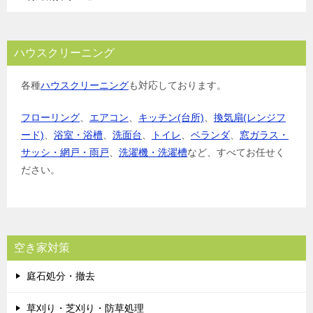
ハウスクリーニング
各種
ハウスクリーニング
も対応しております。
フローリング
、
エアコン
、
キッチン(台所)
、
換気扇(レンジフ
ード)
、
浴室・浴槽
、
洗面台
、
トイレ
、
ベランダ
、
窓ガラス・
サッシ・網戸・雨戸
、
洗濯機・洗濯槽
など、すべてお任せく
ださい。
空き家対策
庭石処分・撤去
草刈り・芝刈り・防草処理