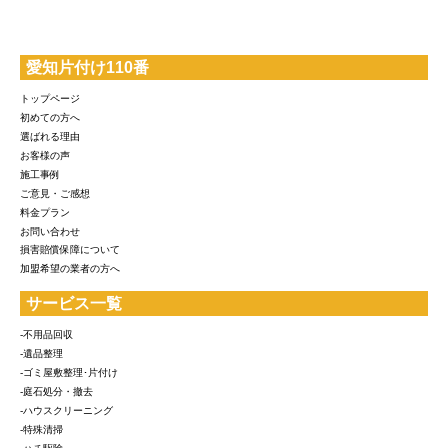
愛知片付け110番
トップページ
初めての方へ
選ばれる理由
お客様の声
施工事例
ご意見・ご感想
料金プラン
お問い合わせ
損害賠償保障について
加盟希望の業者の方へ
サービス一覧
-不用品回収
-遺品整理
-ゴミ屋敷整理･片付け
-庭石処分・撤去
-ハウスクリーニング
-特殊清掃