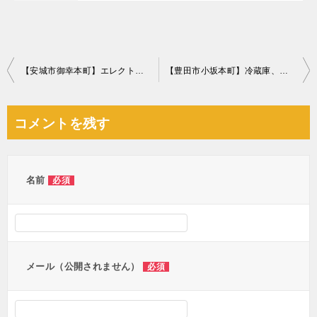
投
【安城市御幸本町】エレクトーン、椅子の回収・処分ご依頼
【豊田市小坂本町】冷蔵庫、マットレス付きシングルベッド等の回収
稿
ナ
コメントを残す
ビ
ゲ
ー
名前
必須
シ
ョ
ン
メール（公開されません）
必須