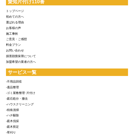
愛知片付け110番
トップページ
初めての方へ
選ばれる理由
お客様の声
施工事例
ご意見・ご感想
料金プラン
お問い合わせ
損害賠償保障について
加盟希望の業者の方へ
サービス一覧
-不用品回収
-遺品整理
-ゴミ屋敷整理･片付け
-庭石処分・撤去
-ハウスクリーニング
-特殊清掃
-ハチ駆除
-庭木伐採
-庭木剪定
-草刈り