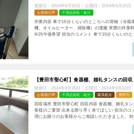
更新日：
2024年9月26日
公開日：
2024年9月25日
お客様の声
不用品回収・処分
作業内容 車で15分くらいのところへの荷物（冷蔵
機、オイルヒーター、掃除機）の運搬 実際の作業料金 
9/25午後希望 担当のコメント 車で15分くらいのとこ
【豊田市聖心町】食器棚、婚礼タンスの回収
更新日：
2024年9月26日
公開日：
2024年9月22日
お客様の声
不用品回収・処分
家具処分
豊田市
回収場所 豊田市聖心町 回収内容 食器棚、婚礼タンス 
客様のご要望 出来る限り早く来てほしい 担当のコ
理にお困りのお客様からご相談いただきました。対応