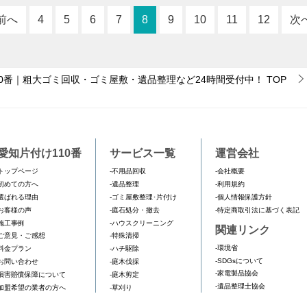
前へ
4
5
6
7
8
9
10
11
12
次
0番｜粗大ゴミ回収・ゴミ屋敷・遺品整理など24時間受付中！
TOP
）
愛知片付け110番
サービス一覧
運営会社
トップページ
-不用品回収
-会社概要
初めての方へ
-遺品整理
-利用規約
選ばれる理由
-ゴミ屋敷整理･片付け
-個人情報保護方針
お客様の声
-庭石処分・撤去
-特定商取引法に基づく表記
施工事例
-ハウスクリーニング
関連リンク
ご意見・ご感想
-特殊清掃
-環境省
料金プラン
-ハチ駆除
-SDGsについて
お問い合わせ
-庭木伐採
-家電製品協会
損害賠償保障について
-庭木剪定
-遺品整理士協会
加盟希望の業者の方へ
-草刈り