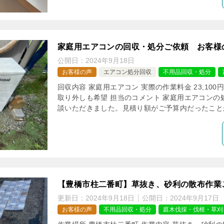
家庭用エアコンの回収・処分ご依頼 お客様
公開日：
2024年9月18日
お客様の声
エアコン処分回収
不用品回収・処分
回収内容 家庭用エアコン 実際の作業料金 23,100
取り外しも希望 担当のコメント 家庭用エアコンの
談いただきました。見積り額がご予算内だったことが
【豊橋市柱二番町】草抜き、砂利の散布作業
更新日：
2024年9月18日
公開日：
2024年9月17日
お客様の声
不用品回収・処分
庭木伐採・伐根・草刈