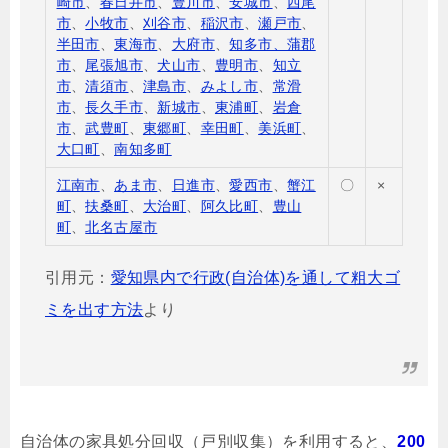
崎市
、
春日井市
、
豊川市
、
安城市
、
西尾
市
、
小牧市
、
刈谷市
、
稲沢市
、
瀬戸市
、
半田市
、
東海市
、
大府市
、
知多市、蒲郡
市
、
尾張旭市
、
犬山市
、
豊明市
、
知立
市
、
清須市
、
津島市
、
みよし市
、
常滑
市
、
長久手市
、
新城市
、
東浦町
、
岩倉
市
、
武豊町
、
東郷町
、
幸田町
、
美浜町
、
大口町
、
南知多町
江南市
、
あま市
、
日進市
、
愛西市
、
蟹江
〇
×
町
、
扶桑町
、
大治町
、
阿久比町
、
豊山
町
、
北名古屋市
引用元：
愛知県内で行政(自治体)を通して粗大ゴ
ミを出す方法
より
自治体の家具処分回収（戸別収集）を利用すると、
200