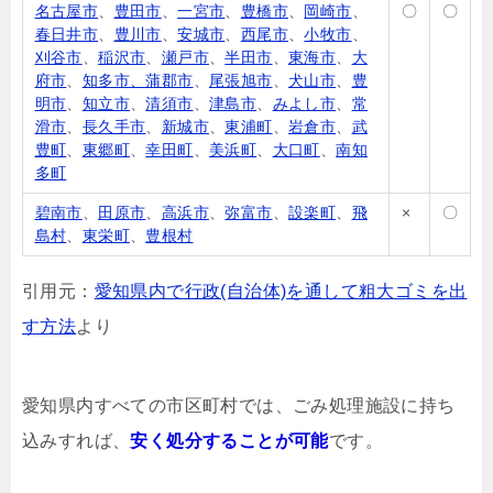
名古屋市
、
豊田市
、
一宮市
、
豊橋市
、
岡崎市
、
〇
〇
春日井市
、
豊川市
、
安城市
、
西尾市
、
小牧市
、
刈谷市
、
稲沢市
、
瀬戸市
、
半田市
、
東海市
、
大
府市
、
知多市、蒲郡市
、
尾張旭市
、
犬山市
、
豊
明市
、
知立市
、
清須市
、
津島市
、
みよし市
、
常
滑市
、
長久手市
、
新城市
、
東浦町
、
岩倉市
、
武
豊町
、
東郷町
、
幸田町
、
美浜町
、
大口町
、
南知
多町
碧南市
、
田原市
、
高浜市
、
弥富市
、
設楽町
、
飛
×
〇
島村
、
東栄町
、
豊根村
引用元：
愛知県内で行政(自治体)を通して粗大ゴミを出
す方法
より
愛知県内すべての市区町村では、ごみ処理施設に持ち
込みすれば、
安く処分することが可能
です。