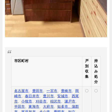
市区町村
戸
持
別
込
収
み
集
処
分
名古屋市
、
豊田市
、
一宮市
、
豊橋市
、
岡
〇
〇
崎市
、
春日井市
、
豊川市
、
安城市
、
西尾
市
、
小牧市
、
刈谷市
、
稲沢市
、
瀬戸市
、
半田市
、
東海市
、
大府市
、
知多市、蒲郡
市
、
尾張旭市
、
犬山市
、
豊明市
、
知立