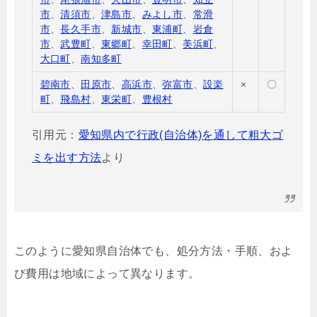
市
、
清須市
、
津島市
、
みよし市
、
常滑
市
、
長久手市
、
新城市
、
東浦町
、
岩倉
市
、
武豊町
、
東郷町
、
幸田町
、
美浜町
、
大口町
、
南知多町
碧南市
、
田原市
、
高浜市
、
弥富市
、
設楽
×
〇
町
、
飛島村
、
東栄町
、
豊根村
引用元：
愛知県内で行政(自治体)を通して粗大ゴ
ミを出す方法
より
このように愛知県自治体でも、処分方法・手順、およ
び費用は地域によって異なります。