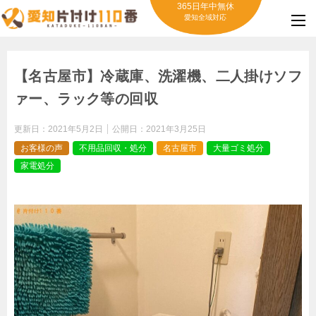
365日年中無休
愛知全域対応
【名古屋市】冷蔵庫、洗濯機、二人掛けソフ
ァー、ラック等の回収
更新日：
2021年5月2日
公開日：
2021年3月25日
お客様の声
不用品回収・処分
名古屋市
大量ゴミ処分
家電処分