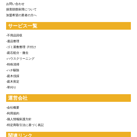
お問い合わせ
損害賠償保障について
加盟希望の業者の方へ
サービス一覧
-不用品回収
-遺品整理
-ゴミ屋敷整理･片付け
-庭石処分・撤去
-ハウスクリーニング
-特殊清掃
-ハチ駆除
-庭木伐採
-庭木剪定
-草刈り
運営会社
-会社概要
-利用規約
-個人情報保護方針
-特定商取引法に基づく表記
関連リンク