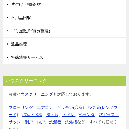
片付け・掃除代行
不用品回収
ゴミ屋敷片付け(整理)
遺品整理
特殊清掃サービス
ハウスクリーニング
各種
ハウスクリーニング
も対応しております。
フローリング
、
エアコン
、
キッチン(台所)
、
換気扇(レンジフ
ード)
、
浴室・浴槽
、
洗面台
、
トイレ
、
ベランダ
、
窓ガラス・
サッシ・網戸・雨戸
、
洗濯機・洗濯槽
など、すべてお任せく
ださい。