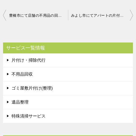
投
豊橋市にて店舗の不用品の回収処分のご依頼 お客様の声
みよし市にてアパートの片付け整理のご依頼 お客様の声
稿
ナ
ビ
サービス一覧情報
ゲ
片付け・掃除代行
ー
シ
不用品回収
ョ
ゴミ屋敷片付け(整理)
ン
遺品整理
特殊清掃サービス