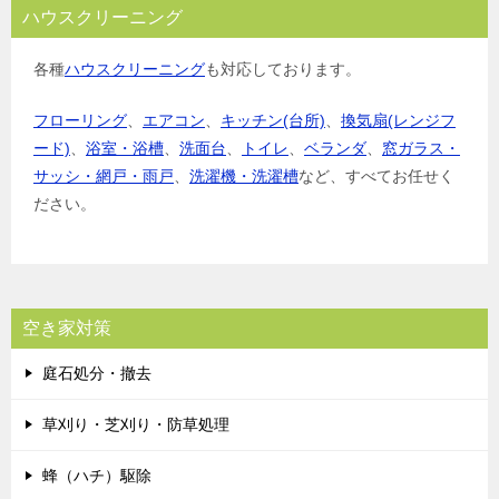
ハウスクリーニング
各種
ハウスクリーニング
も対応しております。
フローリング
、
エアコン
、
キッチン(台所)
、
換気扇(レンジフ
ード)
、
浴室・浴槽
、
洗面台
、
トイレ
、
ベランダ
、
窓ガラス・
サッシ・網戸・雨戸
、
洗濯機・洗濯槽
など、すべてお任せく
ださい。
空き家対策
庭石処分・撤去
草刈り・芝刈り・防草処理
蜂（ハチ）駆除