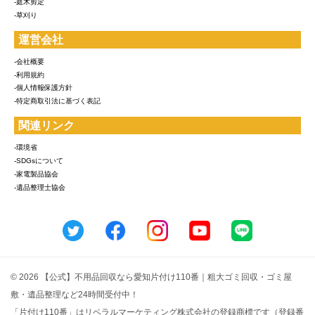
-庭木剪定
-草刈り
運営会社
-会社概要
-利用規約
-個人情報保護方針
-特定商取引法に基づく表記
関連リンク
-環境省
-SDGsについて
-家電製品協会
-遺品整理士協会
© 2026 【公式】不用品回収なら愛知片付け110番｜粗大ゴミ回収・ゴミ屋
敷・遺品整理など24時間受付中！
「片付け110番」はリベラルマーケティング株式会社の登録商標です（登録番