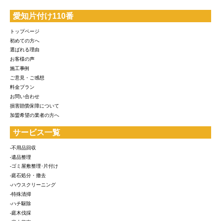
愛知片付け110番
トップページ
初めての方へ
選ばれる理由
お客様の声
施工事例
ご意見・ご感想
料金プラン
お問い合わせ
損害賠償保障について
加盟希望の業者の方へ
サービス一覧
-不用品回収
-遺品整理
-ゴミ屋敷整理･片付け
-庭石処分・撤去
-ハウスクリーニング
-特殊清掃
-ハチ駆除
-庭木伐採