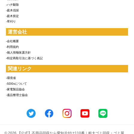
-ハチ駆除
-庭木伐採
-庭木剪定
-草刈り
運営会社
-会社概要
-利用規約
-個人情報保護方針
-特定商取引法に基づく表記
関連リンク
-環境省
-SDGsについて
-家電製品協会
-遺品整理士協会
© 2026 【公式】不用品回収なら愛知片付け110番｜粗大ゴミ回収・ゴミ屋