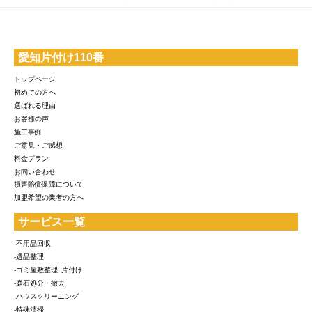
愛知片付け110番
トップページ
初めての方へ
選ばれる理由
お客様の声
施工事例
ご意見・ご感想
料金プラン
お問い合わせ
損害賠償保障について
加盟希望の業者の方へ
サービス一覧
-不用品回収
-遺品整理
-ゴミ屋敷整理･片付け
-庭石処分・撤去
-ハウスクリーニング
-特殊清掃