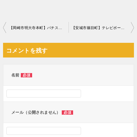
投
【岡崎市明大寺本町】パチスロ機、水槽の上部フィルター等の回収
【安城市篠目町】テレビボード、整理棚、鏡台等の回収・処分ご依頼
稿
ナ
コメントを残す
ビ
ゲ
ー
名前
必須
シ
ョ
ン
メール（公開されません）
必須