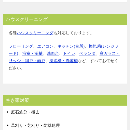
ハウスクリーニング
各種
ハウスクリーニング
も対応しております。
フローリング
、
エアコン
、
キッチン(台所)
、
換気扇(レンジフ
ード)
、
浴室・浴槽
、
洗面台
、
トイレ
、
ベランダ
、
窓ガラス・
サッシ・網戸・雨戸
、
洗濯機・洗濯槽
など、すべてお任せく
ださい。
空き家対策
庭石処分・撤去
草刈り・芝刈り・防草処理