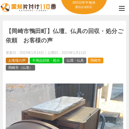
365日年中無休
愛知全域対応
【岡崎市鴨田町】仏壇、仏具の回収・処分ご
依頼 お客様の声
更新日：
2023年1月14日
公開日：
2023年1月11日
お客様の声
不用品回収・処分
仏壇・仏具
岡崎市
岡崎市（仏壇）