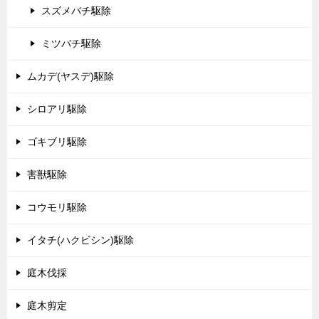
スズメバチ駆除
ミツバチ駆除
ムカデ(ヤスデ)駆除
シロアリ駆除
ゴキブリ駆除
害獣駆除
コウモリ駆除
イタチ(ハクビシン)駆除
庭木伐採
庭木剪定