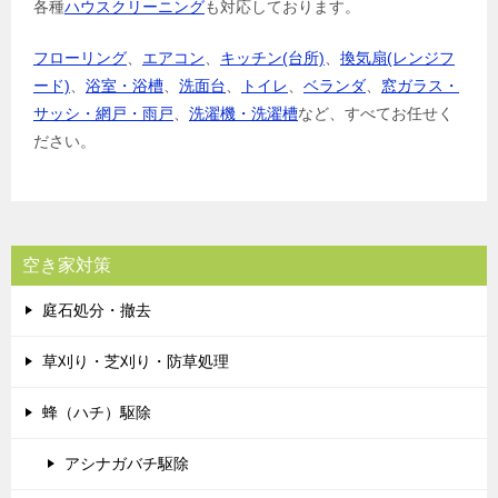
各種
ハウスクリーニング
も対応しております。
フローリング
、
エアコン
、
キッチン(台所)
、
換気扇(レンジフ
ード)
、
浴室・浴槽
、
洗面台
、
トイレ
、
ベランダ
、
窓ガラス・
サッシ・網戸・雨戸
、
洗濯機・洗濯槽
など、すべてお任せく
ださい。
空き家対策
庭石処分・撤去
草刈り・芝刈り・防草処理
蜂（ハチ）駆除
アシナガバチ駆除