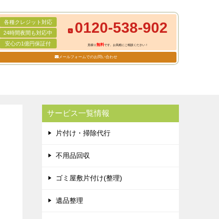
各種クレジット対応
0120-538-902
24時間夜間も対応中
安心の1億円保証付
無料
見積り
です。お気軽にご相談ください！
メールフォームでのお問い合わせ
サービス一覧情報
片付け・掃除代行
不用品回収
ゴミ屋敷片付け(整理)
遺品整理