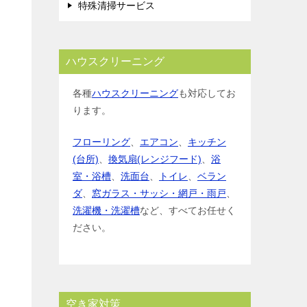
特殊清掃サービス
ハウスクリーニング
各種
ハウスクリーニング
も対応してお
ります。
フローリング
、
エアコン
、
キッチン
(台所)
、
換気扇(レンジフード)
、
浴
室・浴槽
、
洗面台
、
トイレ
、
ベラン
ダ
、
窓ガラス・サッシ・網戸・雨戸
、
洗濯機・洗濯槽
など、すべてお任せく
ださい。
空き家対策