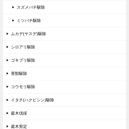
スズメバチ駆除
ミツバチ駆除
ムカデ(ヤスデ)駆除
シロアリ駆除
ゴキブリ駆除
害獣駆除
コウモリ駆除
イタチ(ハクビシン)駆除
庭木伐採
庭木剪定