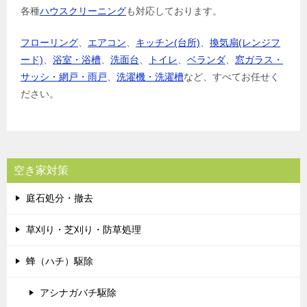
各種
ハウスクリーニング
も対応しております。
フローリング
、
エアコン
、
キッチン(台所)
、
換気扇(レンジフ
ード)
、
浴室・浴槽
、
洗面台
、
トイレ
、
ベランダ
、
窓ガラス・
サッシ・網戸・雨戸
、
洗濯機・洗濯槽
など、すべてお任せく
ださい。
空き家対策
庭石処分・撤去
草刈り・芝刈り・防草処理
蜂（ハチ）駆除
アシナガバチ駆除